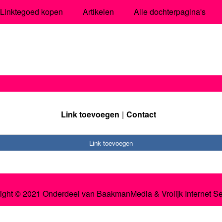
Linktegoed kopen
Artikelen
Alle dochterpagina's
Link toevoegen
Contact
Link toevoegen
ight © 2021 Onderdeel van
BaakmanMedia
&
Vrolijk Internet S