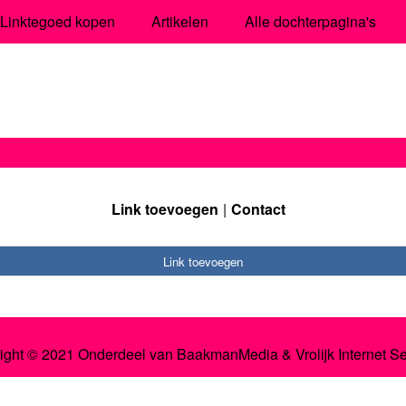
Linktegoed kopen
Artikelen
Alle dochterpagina's
Link toevoegen
Contact
Link toevoegen
ight © 2021 Onderdeel van
BaakmanMedia
&
Vrolijk Internet S