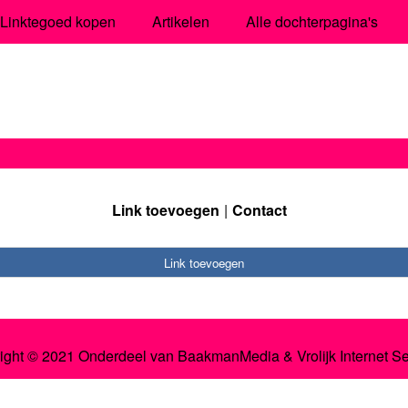
Linktegoed kopen
Artikelen
Alle dochterpagina's
Link toevoegen
Contact
Link toevoegen
ight © 2021 Onderdeel van
BaakmanMedia
&
Vrolijk Internet S